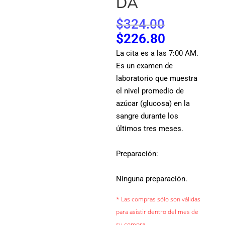
DA
El
$
324.00
precio
El
$
226.80
original
precio
La cita es a las 7:00 AM.
era:
actual
Es un examen de
$324.00.
es:
laboratorio que muestra
$226.80.
el nivel promedio de
azúcar (glucosa) en la
sangre durante los
últimos tres meses.
Preparación:
Ninguna preparación.
* Las compras sólo son válidas
para asistir dentro del mes de
su compra