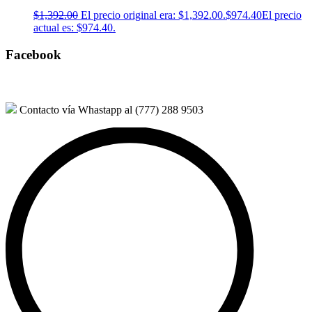
$
1,392.00
El precio original era: $1,392.00.
$
974.40
El precio
actual es: $974.40.
Facebook
Contacto vía Whastapp al (777) 288 9503