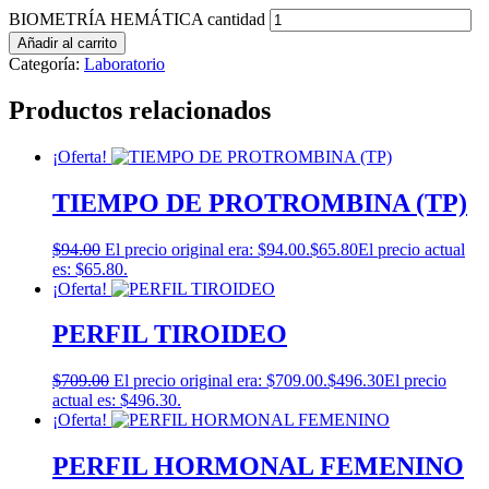
BIOMETRÍA HEMÁTICA cantidad
Añadir al carrito
Categoría:
Laboratorio
Productos relacionados
¡Oferta!
TIEMPO DE PROTROMBINA (TP)
$
94.00
El precio original era: $94.00.
$
65.80
El precio actual
es: $65.80.
¡Oferta!
PERFIL TIROIDEO
$
709.00
El precio original era: $709.00.
$
496.30
El precio
actual es: $496.30.
¡Oferta!
PERFIL HORMONAL FEMENINO